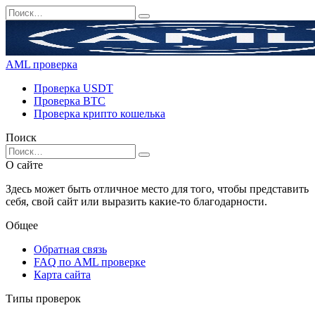
Перейти
Search
к
for:
содержанию
AML проверка
Проверка USDT
Проверка BTC
Проверка крипто кошелька
Поиск
Search
for:
О сайте
Здесь может быть отличное место для того, чтобы представить
себя, свой сайт или выразить какие-то благодарности.
Общее
Обратная связь
FAQ по AML проверке
Карта сайта
Типы проверок